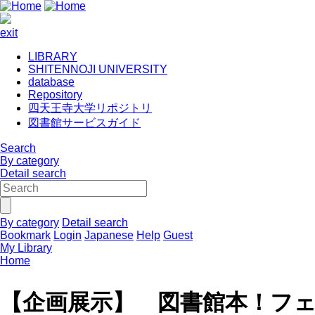
exit
LIBRARY
SHITENNOJI UNIVERSITY
database
Repository
四天王寺大学リポジトリ
図書館サービスガイド
Search
By category
Detail search
By category
Detail search
Bookmark
Login
Japanese
Help
Guest
My Library
Home
【企画展示】 図書館本！フ