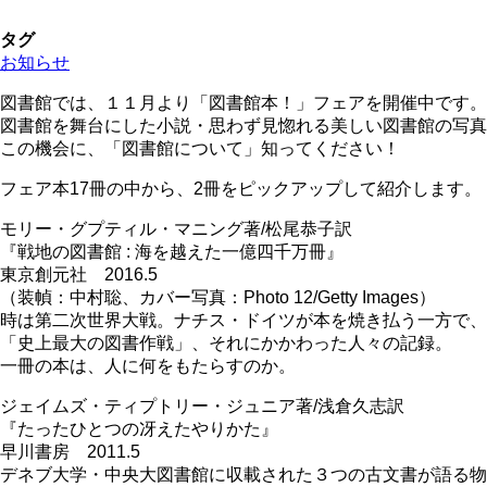
タグ
お知らせ
図書館では、１１月より「図書館本！」フェアを開催中です。
図書館を舞台にした小説・思わず見惚れる美しい図書館の写真
この機会に、「図書館について」知ってください！
フェア本17冊の中から、2冊をピックアップして紹介します。
モリー・グプティル・マニング著/松尾恭子訳
『戦地の図書館 : 海を越えた一億四千万冊』
東京創元社 2016.5
（装幀：中村聡、カバー写真：Photo 12/Getty Images）
時は第二次世界大戦。ナチス・ドイツが本を焼き払う一方で、
「史上最大の図書作戦」、それにかかわった人々の記録。
一冊の本は、人に何をもたらすのか。
ジェイムズ・ティプトリー・ジュニア著/浅倉久志訳
『たったひとつの冴えたやりかた』
早川書房 2011.5
デネブ大学・中央大図書館に収載された３つの古文書が語る物